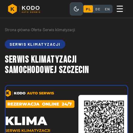
☰
KODO
K
PL
DE
EN
AUTO SERWIS
Strona główna
›
Oferta
›
Serwis klimatyzacji
SERWIS KLIMATYZACJI
SERWIS KLIMATYZACJI
SAMOCHODOWEJ SZCZECIN