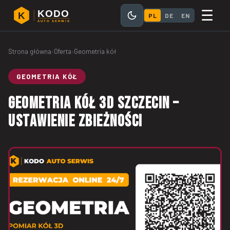
☰
KODO
K
PL
DE
EN
AUTO SERWIS
Strona główna
›
Oferta
›
Geometria kół
GEOMETRIA KÓŁ
GEOMETRIA KÓŁ 3D SZCZECIN –
USTAWIENIE ZBIEŻNOŚCI