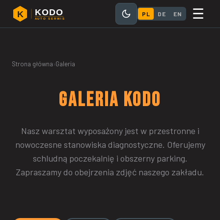
☰
KODO
K
PL
DE
EN
AUTO SERWIS
Strona główna
›
Galeria
GALERIA
KODO
Nasz warsztat wyposażony jest w przestronne i
nowoczesne stanowiska diagnostyczne. Oferujemy
schludną poczekalnię i obszerny parking.
Zapraszamy do obejrzenia zdjęć naszego zakładu.