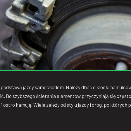
odstawą jazdy samochodem. Należy dbać o klocki hamulcowe, a
ć. Do szybszego ścierania elementów przyczyniają się często
i ostro hamują. Wiele zależy od stylu jazdy i dróg, po któryc