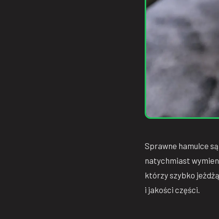
Sprawne hamulce są p
natychmiast wymieni
którzy szybko jeżdżą 
i jakości części.