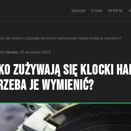
USŁUGI
O NAS
OFERTA
G
ia
›
Jak szybko zużywają się klocki hamulcowe i kiedy trzeba je wymienić?
to Serwis
• 30 września 2022
ko zużywają się klocki h
trzeba je wymienić?