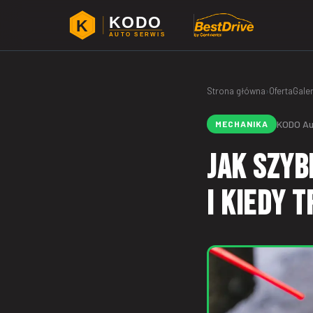
KODO
K
AUTO SERWIS
Strona główna
›
Oferta
Galer
KODO Au
MECHANIKA
Jak szyb
i kiedy 