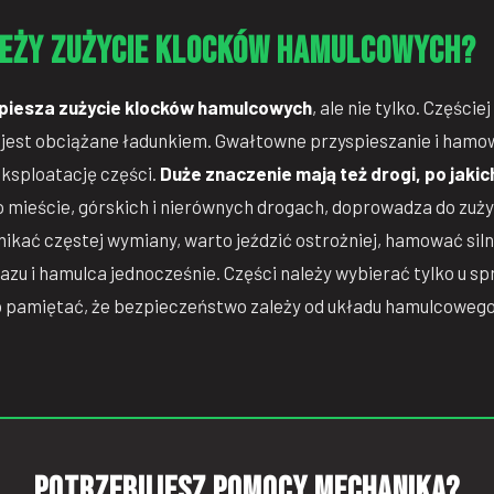
leży zużycie klocków hamulcowych?
piesza zużycie klocków hamulcowych
, ale nie tylko. Części
o jest obciążane ładunkiem. Gwałtowne przyspieszanie i ham
eksploatację części.
Duże znaczenie mają też drogi, po jakic
o mieście, górskich i nierównych drogach, doprowadza do zuż
kać częstej wymiany, warto jeździć ostrożniej, hamować siln
azu i hamulca jednocześnie. Części należy wybierać tylko u 
pamiętać, że bezpieczeństwo zależy od układu hamulcowego
Potrzebujesz pomocy mechanika?