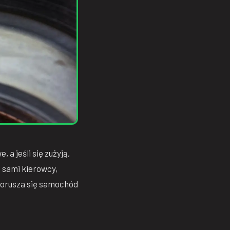
 jeśli się zużyją,
 sami kierowcy,
h porusza się samochód