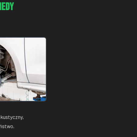
iedy
akustyczny,
eństwo.