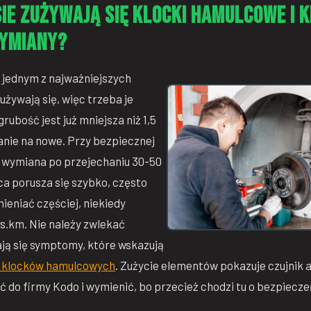
ie zużywają się klocki hamulcowe i k
ymiany?
 jednym z najważniejszych
używają się, więc trzeba je
grubość jest już mniejsza niż 1,5
nie na nowe. Przy bezpiecznej
t wymiana po przejechaniu 30-50
wca porusza się szybko, często
eniać częściej, niekiedy
ys.km. Nie należy zwlekać
iają się symptomy, które wskazują
h klocków hamulcowych
. Zużycie elementów pokazuje czujnik 
 do firmy Kodo i wymienić, bo przecież chodzi tu o bezpiecz