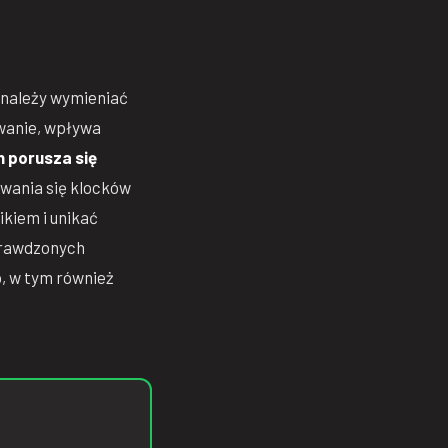
ej należy wymieniać
owanie, wpływa
h porusza się
ywania się klocków
ikiem i unikać
sprawdzonych
, w tym również