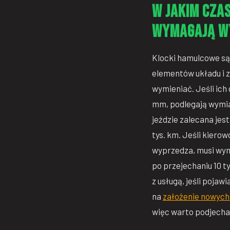
W jakim czas
wymagają w
Klocki hamulcowe są
elementów układu i z
wymieniać. Jeśli ich 
mm, podlegają wymia
jeździe zalecana jes
tys. km. Jeśli kiero
wyprzedza, musi wymi
po przejechaniu 10 t
z usługą, jeśli pojaw
na
założenie nowyc
więc warto podjechać