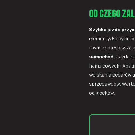
Od czego za
Szybka jazda przys
elementy, kiedy aut
również na większą 
samochód
. Jazda p
hamulcowych. Aby uni
wciskania pedałów g
sprzedawców. Warto 
od klocków.