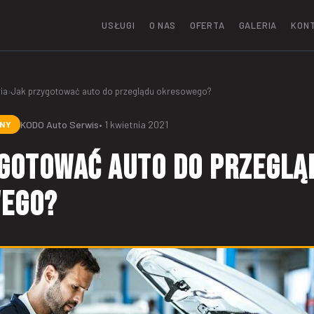
USŁUGI
O NAS
OFERTA
GALERIA
KON
ia
›
Jak przygotować auto do przeglądu okresowego?
KODO Auto Serwis
• 1 kwietnia 2021
ZNY
ygotować auto do przeglą
ego?