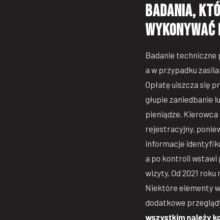
Badania, któ
wykonywać 
Badanie techniczne p
a w przypadku zasil
Opłatę uiszcza się p
głupie zaniedbanie l
pieniądze. Kierowca
rejestracyjny, poni
informacje identyfi
a po kontroli wstawi 
wizyty. Od 2021 roku 
Niektóre elementy w
dodatkowe przeglądy
wszystkim należy k