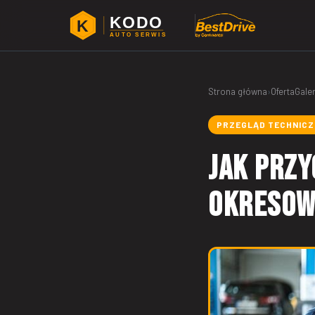
KODO
K
AUTO SERWIS
Strona główna
›
Oferta
Galer
PRZEGLĄD TECHNIC
Jak prz
okresow