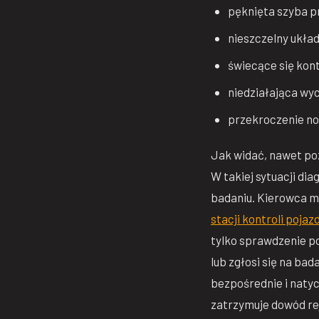
pęknięta szyba p
nieszczelny ukła
świecące się kont
niedziałająca wy
przekroczenie nor
Jak widać, nawet poz
W takiej sytuacji di
badaniu. Kierowca mo
stacji kontroli poja
tylko sprawdzenie po
lub zgłosi się na bad
bezpośrednie i natyc
zatrzymuje dowód rej