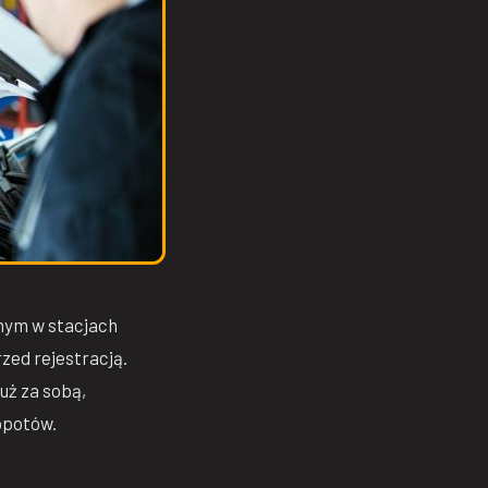
nym w stacjach
zed rejestracją.
uż za sobą,
łopotów.