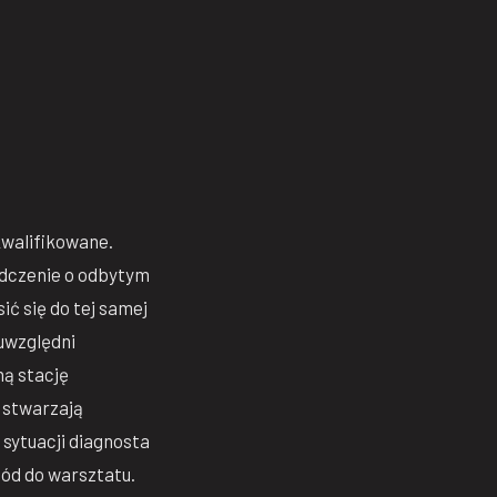
kwalifikowane.
adczenie o odbytym
ić się do tej samej
uwzględni
ną stację
e stwarzają
sytuacji diagnosta
hód do warsztatu.