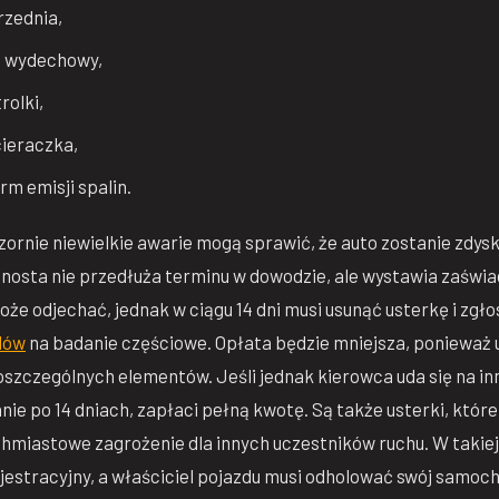
rzednia,
d wydechowy,
rolki,
cieraczka,
m emisji spalin.
ornie niewielkie awarie mogą sprawić, że auto zostanie zdys
agnosta nie przedłuża terminu w dowodzie, ale wystawia zaświ
że odjechać, jednak w ciągu 14 dni musi usunąć usterkę i zgłos
zdów
na badanie częściowe. Opłata będzie mniejsza, ponieważ 
szczególnych elementów. Jeśli jednak kierowca uda się na in
anie po 14 dniach, zapłaci pełną kwotę. Są także usterki, któr
hmiastowe zagrożenie dla innych uczestników ruchu. W takiej 
estracyjny, a właściciel pojazdu musi odholować swój samoc