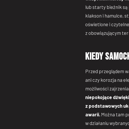
lub starty bieżnik s
klakson i hamulce, 
oświetlone i czytelne
z obowiązującym ter
Kiedy samoch
Przed przeglądem war
ani czy korozja na e
możliwości zajrzenia
niepokojące dźwięki,
z podstawowych ukła
awarii.
Można tam pr
w działaniu wybrany