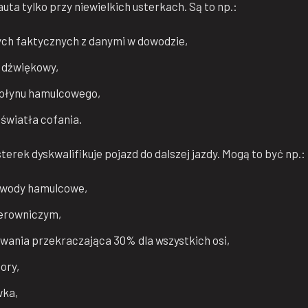
ta tylko przy niewielkich usterkach. Są to np.:
ch faktycznych z danymi w dowodzie,
 dźwiękowy,
 płynu hamulcowego,
światła cofania.
erek dyskwalifikuje pojazd do dalszej jazdy. Mogą to być np.:
ewody hamulcowe,
ierowniczym,
owania przekraczająca 30% dla wszystkich osi,
ory,
wka,