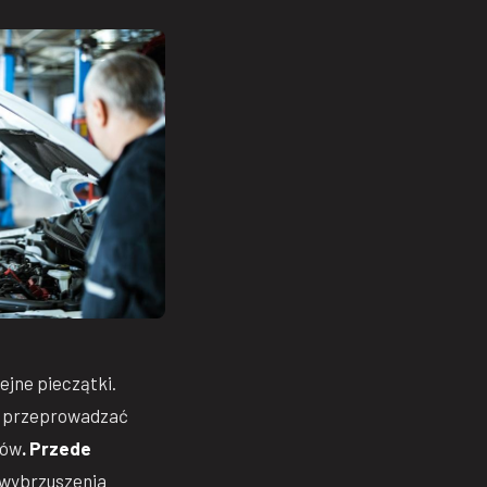
ejne pieczątki.
ży przeprowadzać
dów
. Przede
 wybrzuszenia