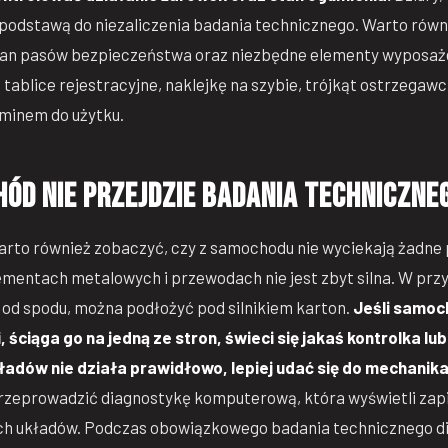
ą podstawą do niezaliczenia badania technicznego. Warto rów
stan pasów bezpieczeństwa oraz niezbędne elementy wyposa
 tablice rejestracyjne, naklejkę na szybie, trójkąt ostrzegawc
minem do użytku.
ód nie przejdzie badania techniczne
to również zobaczyć, czy z samochodu nie wyciekają żadne pł
lementach metalowych i przewodach nie jest zbyt silna. W prz
 od spodu, można podłożyć pod silnikiem karton.
Jeśli samoc
 ściąga go na jedną ze stron, świeci się jakaś kontrolka lu
dów nie działa prawidłowo, lepiej udać się do mechanika 
zeprowadzić diagnostykę komputerową, która wyświetli zap
ch układów. Podczas obowiązkowego badania technicznego d