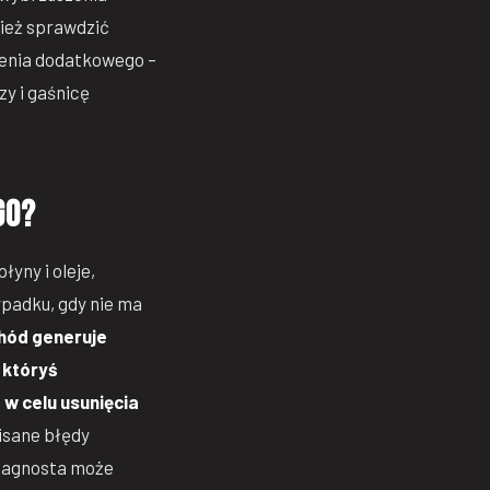
nież sprawdzić
żenia dodatkowego –
zy i gaśnicę
go?
yny i oleje,
ypadku, gdy nie ma
hód generuje
b któryś
w celu usunięcia
isane błędy
iagnosta może