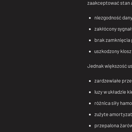
zaakceptować stan au
niezgodność dany
zakłócony sygnał
brak zamknięcia
uszkodzony klosz 
Jednak większość ust
zardzewiałe prz
luzy w układzie k
różnica siły ham
zużyte amortyzat
przepalona żaró