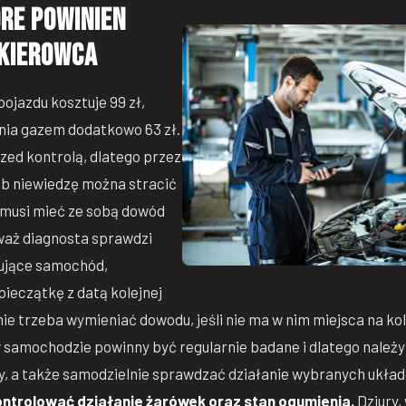
re powinien
kierowca
ojazdu kosztuje 99 zł,
ania gazem dodatkowo 63 zł.
rzed kontrolą, dlatego przez
ub niewiedzę można stracić
 musi mieć ze sobą dowód
eważ diagnosta sprawdzi
kujące samochód,
pieczątkę z datą kolejnej
nie trzeba wymieniać dowodu, jeśli nie ma w nim miejsca na kol
 samochodzie powinny być regularnie badane i dlatego nale
, a także samodzielnie sprawdzać działanie wybranych ukła
ontrolować działanie żarówek oraz stan ogumienia.
Dziury,