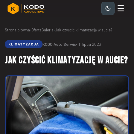
☰
KODO
K
AUTO SERWIS
Strona główna
›
Oferta
Galeria
›
Jak czyścić klimatyzację w aucie?
KODO Auto Serwis
• 11 lipca 2023
KLIMATYZACJA
Jak czyścić klimatyzację w aucie?