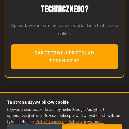
technicznego?
Sprawdź wolne terminy i zarezerwuj badanie techniczne
online.
ZAREZERWUJ PRZEGLĄD
TECHNICZNY
Ta strona używa plików cookie
Używamy ciasteczek do analizy ruchu (Google Analytics) i
optymalizacji strony. Możesz zaakceptować wszystkie lub wybrać
© 2009–2026 KODO Auto Serwis — Kodo Krzysztof Drapiewski.
tylko niezbędne.
Polityka cookies
•
Polityka prywatności
Wszelkie prawa zastrzeżone.