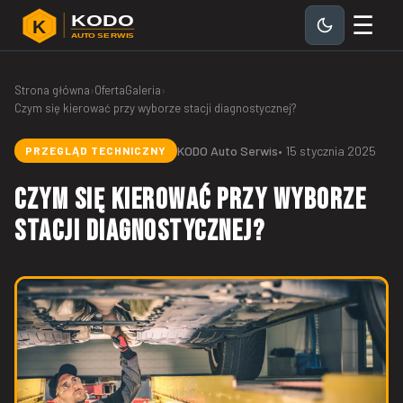
☰
KODO
K
AUTO SERWIS
Strona główna
›
Oferta
Galeria
›
Czym się kierować przy wyborze stacji diagnostycznej?
KODO Auto Serwis
• 15 stycznia 2025
PRZEGLĄD TECHNICZNY
Czym się kierować przy wyborze
stacji diagnostycznej?