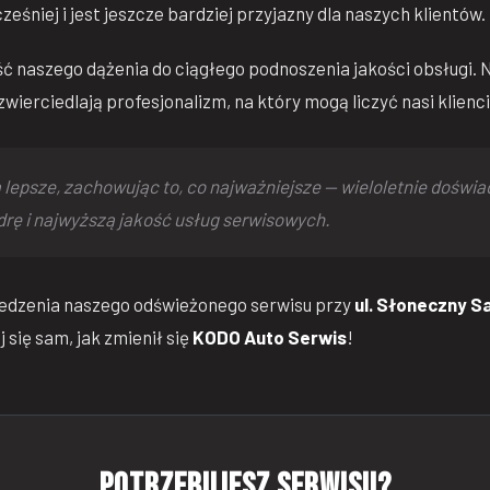
eśniej i jest jeszcze bardziej przyjazny dla naszych klientów.
ć naszego dążenia do ciągłego podnoszenia jakości obsługi. 
wierciedlają profesjonalizm, na który mogą liczyć nasi klienci
 lepsze, zachowując to, co najważniejsze — wieloletnie doświa
drę i najwyższą jakość usług serwisowych.
edzenia naszego odświeżonego serwisu przy
ul. Słoneczny Sa
 się sam, jak zmienił się
KODO Auto Serwis
!
Potrzebujesz serwisu?