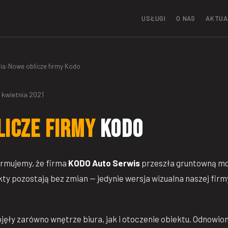
USŁUGI
O NAS
AKTUA
ia
›
Nowe oblicze firmy Kodo
6 kwietnia 2021
licze firmy
Kodo
ormujemy, że firma
KODO Auto Serwis
przeszła gruntowną mo
ty pozostają bez zmian — jedynie wersja wizualna naszej firm
ęły zarówno wnętrze biura, jak i otoczenie obiektu. Odnowio