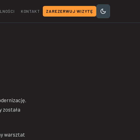
LNOŚCI
KONTAKT
ZAREZERWUJ WIZYTĘ
dernizację.
y została
ny warsztat