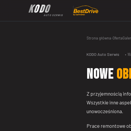
KODO
AUTO SERWIS
Strona główna
›
Oferta
Galer
KODO Auto Serwis
• 1
Nowe
ob
Z przyjemnością inf
Wszystkie inne aspek
unowocześniona.
Prace remontowe obj