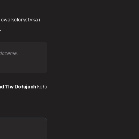
Nowa kolorystyka i
.
dczenie,
d 11 w Dołujach
koło